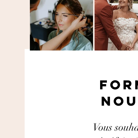
For
nou
Vous souhai