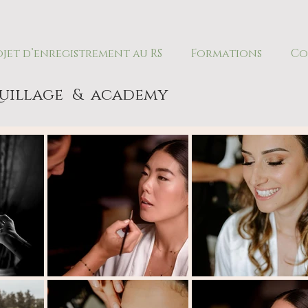
ojet d’enregistrement au RS
Formations
Co
uillage
& academy