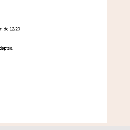
um de 12/20
daptée.