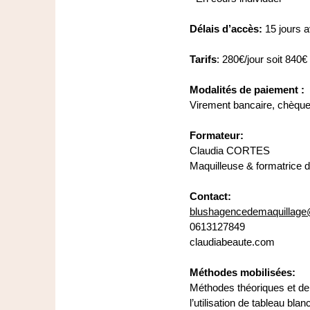
Délais d’accès:
15 jours a
Tarifs
: 280€/jour soit 840€
Modalités de paiement :
Virement bancaire, chèque 
Formateur:
Claudia CORTES
Maquilleuse & formatrice 
Contact:
blushagencedemaquillag
0613127849
claudiabeaute.com
Méthodes mobilisées:
Méthodes théoriques et de 
l’utilisation de tableau blan