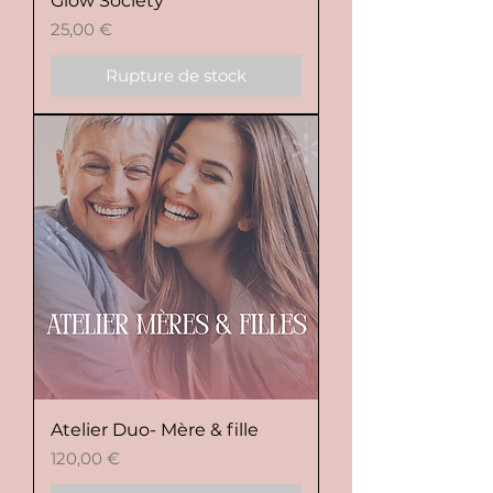
Glow Society
Prix
25,00 €
Rupture de stock
Atelier Duo- Mère & fille
Prix
120,00 €