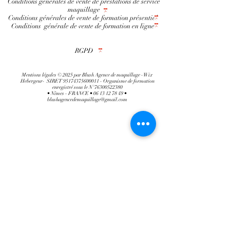
Conditions générales de vente de prestations de service
maquillage
Conditions générales de vente de formation présentiel
Conditions générale de vente de formation en ligne
RGPD
Mentions légales © 2025 par Blush Agence de maquillage -Wix
Hebergeur- SIRET
95174375600011
- Organisme de formation
enregistré sous le N°
76300522380
• Nîmes - FRANCE •
06 13 12 78 49
•
blushagencedemaquillage@gmail.com