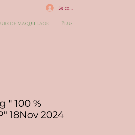
Se connecter
urs de maquillage
Plus
g " 100 %
" 18Nov 2024