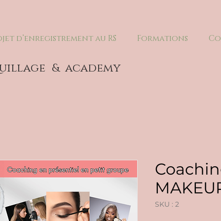
ojet d’enregistrement au RS
Formations
Co
uillage
& academy
Coachin
MAKEUP
SKU : 2