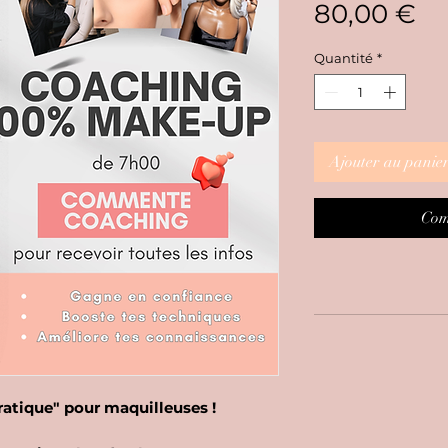
Pr
80,00 €
Quantité
*
Ajouter au panie
Com
tique" pour maquilleuses !