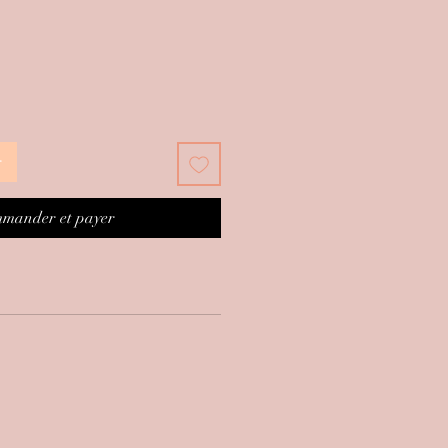
ix
r
mander et payer