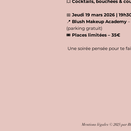
💥
Cocktails, bouchées & co
📅
Jeudi 19 mars 2026 | 19h3
📍
Blush Makeup Academy
– 
(parking gratuit)
🎟️
Places limitées – 35€
Une soirée pensée pour te fai
Mentions légales © 2025 par B