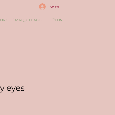
Se connecter
urs de maquillage
Plus
y eyes
ix