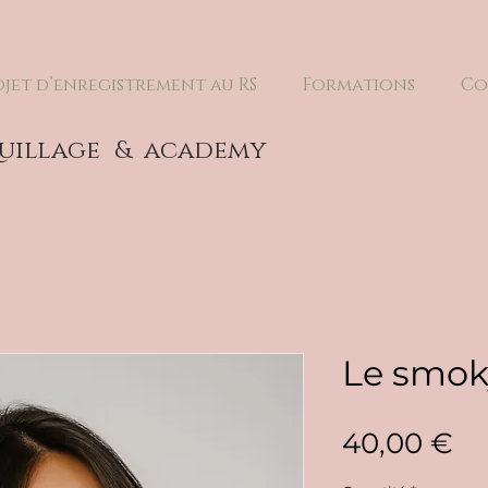
ojet d’enregistrement au RS
Formations
Co
uillage
& academy
Le smok
Pr
40,00 €