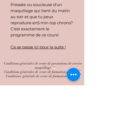
Pressée ou soucieuse d'un
maquillage qui tient du matin
au soir et que tu peux
reproduire en5 min top chrono?
C'est exactement le
programme de ce cours!
Ca se passe ici pour la suite !
Conditions générales de vente de prestations de service
maquillage
Conditions générales de vente de formation présentiel
Conditions générale de vente de formation en ligne
RGPD
Mentions légales © 2025 par Blush Agence de maquillage -Wix
Hebergeur- SIRET
95174375600011
- Organisme de formation
enregistré sous le N°
76300522380
• Nîmes - FRANCE •
06 13 12 78 49
•
blushagencedemaquillage@gmail.com