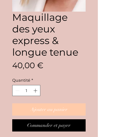
Maquillage
des yeux
express &
longue tenue
Prix
40,00 €
Quantité
*
Ajouter au panier
Commander et payer