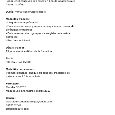
- Adapter et concevoir des mises en beauté adaptées aux
futures mariées.
Durée:
40h00 soit 8h/jours/5jours
Modalités d’accès:
- Uniquement en présentiel
- En inter-entreprises :groupes de stagiaires provenant de
différentes entreprises
- En intra-entreprise : groupes de stagiaire de la même
entreprise
- En cours individuel
Délais d’accès:
15 jours avant le début de la formation
Tarifs:
300€/jour soit 1500€
Modalités de paiement :
Virement bancaire, chèque ou espèces. Possibilité de
paiement en 3 fois sans frais.
Formateur:
Claudia CORTES
Maquilleuse & formatrice depuis 2013
Contact:
blushagencedemaquillage@gmail.com
0613127849
claudiabeaute.com