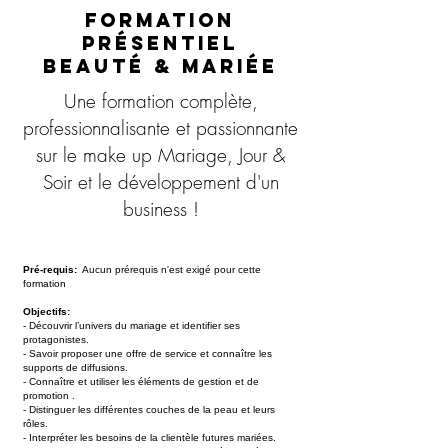
Formation
présentiel
Beauté & Mariée
Une formation complète,
professionnalisante et passionnante
sur le make up Mariage, Jour &
Soir et le développement d'un
business !
Pré-requis:
Aucun prérequis n'est exigé pour cette
formation
Objectifs:
- Découvrir l’univers du mariage et identifier ses
protagonistes.
- Savoir proposer une offre de service et connaître les
supports de diffusions.
- Connaître et utiliser les éléments de gestion et de
promotion .
- Distinguer les différentes couches de la peau et leurs
rôles.
- Interpréter les besoins de la clientèle futures mariées.