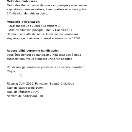
Méthodes mobilisées:
Méthodes théoriques et de mises en pratiques sous formes
expositives, démonstratives, interrogatives et actives grâce
à l’utilisation de tableau blanc.
Modalités d’évaluation:
- QCM théorique : 20min / Coefficient 1
- Mise en situation pratique :1h00 / Coefficient 1
Remise d’une attestation de formation est remise au
stagiaires ayant obtenu un résultat minimum de 12/20.
Accessibilité personne handicapée:
Vous êtes porteur de handicap ? N’hésitez pas à nous
contacter pour vous proposer une offre adaptée.
Conditions générales de prestations de service formation:
Cliquez
Résultat JUIN 2026: Formation Beauté & Mariées
Taux de satisfaction: 100%
Taux de réussite: 100%
Nombre de participant : 10