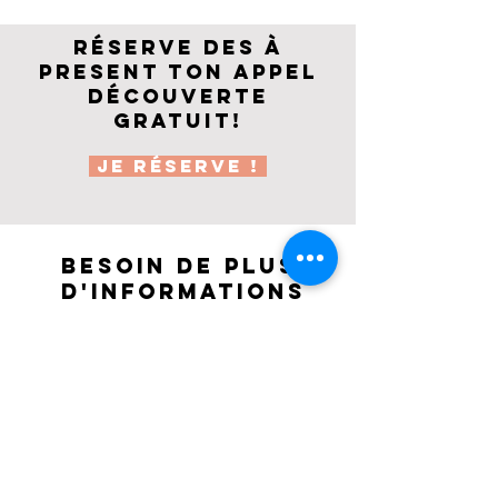
Réserve des à
present ton appel
découverte
gratuit!
Je réserve !
Besoin de plus
d'informations
Planning, programme détaillé, matériel
nécessaire?
Nous sommes à votre disposition par mail pour
vous
répondre:
blushagencedemaquillage@gmail.co
m
blushagencedemaquillage@gmail.com
06 13 12 78 49