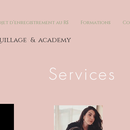
ojet d’enregistrement au RS
Formations
Co
uillage
& academy
Services