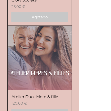
Glow Society
Precio
25,00 €
Agotado
Atelier Duo- Mère & fille
Precio
120,00 €