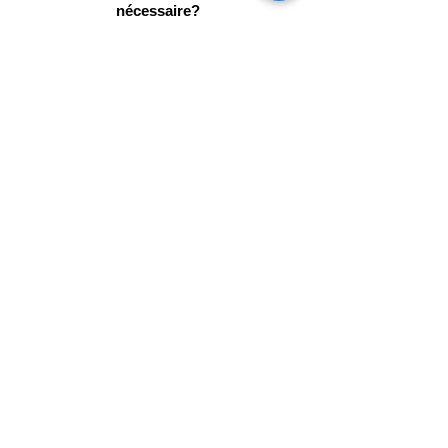
nécessaire?
Nous sommes à votre disposition par
mail pour vous
répondre:
blushagencedemaquillage@
gmail.com
blushagencedemaquillage@gmail.c
om
06 13 12 78 49
Réserve
ton appel
découvert
e gratuit!