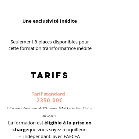
Une exclusivité inédite
Seulement 8 places disponibles pour
cette formation transformatrice inédite
tARIFS
Tarif standard :
2350.00€
Net de taxe - Exonération de TVA, article 261.4.4 a du Code Général
des Impôts.
La formation est
éligible à la prise en
charge
que vous soyez maquilleur:
- indépendant: avec FAFCEA