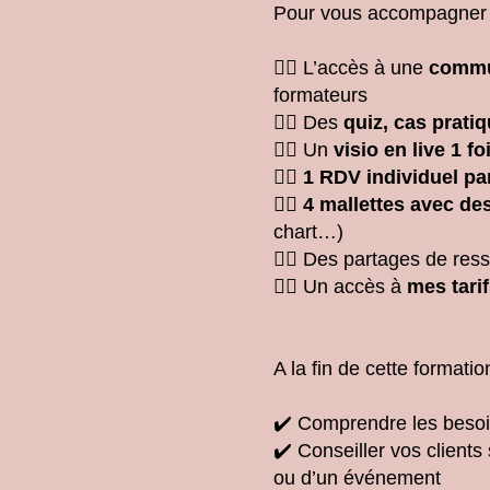
Pour vous accompagner v
👉🏻 L’accès à une
commu
formateurs
👉🏻 Des
quiz, cas pratiq
👉🏻 Un
visio en live 1 fo
👉🏻 1 RDV individuel p
👉🏻 4 mallettes avec des
chart…)
👉🏻 Des partages de ress
👉🏻 Un accès à
mes tari
A la fin de cette formati
✔️ Comprendre les besoin
✔️ Conseiller vos clients
ou d’un événement