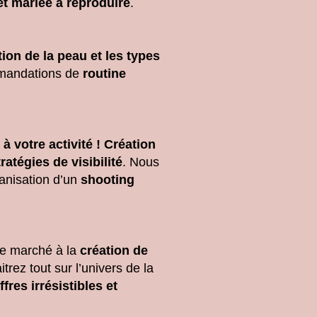
 et mariée à reproduire
.
ion de la peau et les types
mandations de
routine
à votre activité ! Création
atégies de visibilité
. Nous
ganisation d’un
shooting
 de marché à la
création de
trez tout sur l’univers de la
fres irrésistibles et