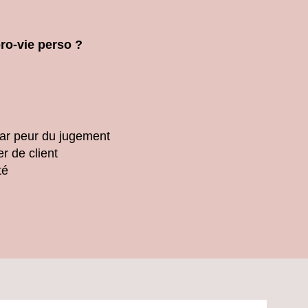
pro-vie perso ?
ar peur du jugement
r de client
té