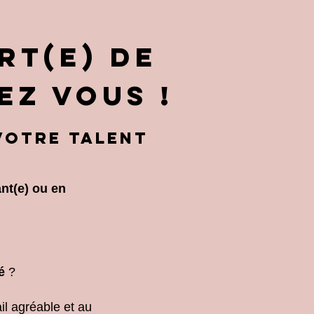
rt(e) de
ez vous !
 votre TALENT
ant(e) ou en
té
?
il agréable et au